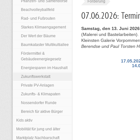
Pflanzen- und Samenbörse
Förderung
Beachvolleyballfeld
Rad- und Fußrouten
Starkes Klimaengagement
Samstag, den 13. Juni 2026:
(Malerei und Bastelarbeiten)
Der Wert der Bäume
Kleinsten Galerie Vorpommer
Baumkataster Multikultiallee
Berendse und Paul Torsten 
Fördermittel &
Gebäudeenergiegesetz
17.05.20
14.
Energiesparen im Haushalt
Zukunftswerkstatt
Private PV-Anlagen
Zukunfts- & Klimapaten
Nossendorfer Runde
Bereich für aktive Bürger
Kids aktiv
Mobilität für jung und älter
Marktplatz Nachbarschaft