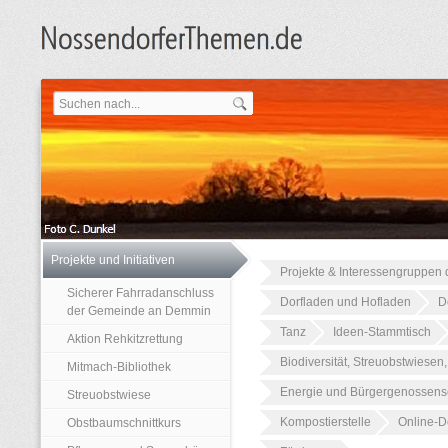
Projekte und Initiativen
Projekte & Interessengruppen d
Sicherer Fahrradanschluss
Dorfladen und Hofladen
D
der Gemeinde an Demmin
Tanz
Ideen-Stammtisch
Aktion Rehkitzrettung
Biodiversität, Streuobstwiesen
Mitmach-Bibliothek
Energie und Bürgergenossens
Streuobstwiese
Kompostierstelle
Online-Do
Obstbaumschnittkurs