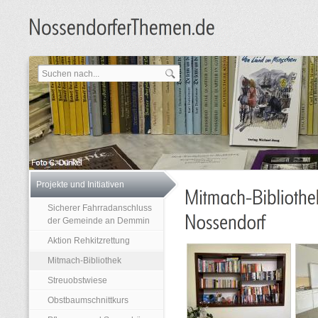
Projekte und Initiativen
Sicherer Fahrradanschluss
der Gemeinde an Demmin
Aktion Rehkitzrettung
Mitmach-Bibliothek
Streuobstwiese
Obstbaumschnittkurs