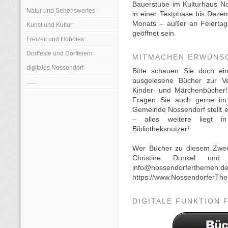
Bauerstube im Kulturhaus Nos
Natur und Sehenswertes
in einer Testphase bis Deze
Monats – außer an Feiertag
Kunst und Kultur
geöffnet sein.
Freizeit und Hobbies
Dorffeste und Dorffeiern
MITMACHEN ERWÜNSC
digitales Nossendorf
Bitte schauen Sie doch e
ausgelesene Bücher zur V
......
Kinder- und Märchenbücher!
Fragen Sie auch gerne im 
Gemeinde Nossendorf stellt e
– alles weitere liegt i
Bibliotheksnutzer!
Wer Bücher zu diesem Zweck
Christine Dunkel und
info@nossendorferthe
https://www.NossendorferTh
DIGITALE FUNKTION 