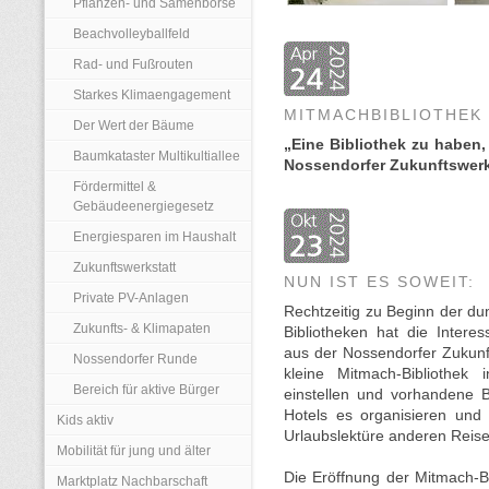
Pflanzen- und Samenbörse
Beachvolleyballfeld
Rad- und Fußrouten
Starkes Klimaengagement
MITMACHBIBLIOTHEK
Der Wert der Bäume
„Eine Bibliothek zu haben
Baumkataster Multikultiallee
Nossendorfer Zukunftswerks
Fördermittel &
Gebäudeenergiegesetz
Energiesparen im Haushalt
Zukunftswerkstatt
NUN IST ES SOWEIT:
Private PV-Anlagen
Rechtzeitig zu Beginn der d
Zukunfts- & Klimapaten
Bibliotheken hat die Inter
aus der Nossendorfer Zukunf
Nossendorfer Runde
kleine Mitmach-Bibliothek 
Bereich für aktive Bürger
einstellen und vorhandene 
Hotels es organisieren und
Kids aktiv
Urlaubslektüre anderen Reis
Mobilität für jung und älter
Die Eröffnung der Mitmach-B
Marktplatz Nachbarschaft