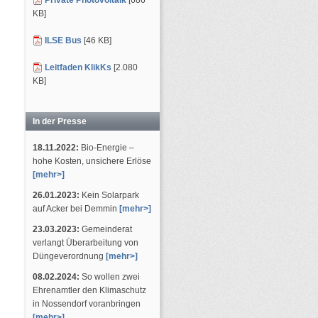
Private Photovoltaik
[686
KB]
ILSE Bus
[46 KB]
Leitfaden KlikKs
[2.080
KB]
In der Presse
18.11.2022:
Bio-Energie –
hohe Kosten, unsichere Erlöse
[mehr>]
26.01.2023:
Kein Solarpark
auf Acker bei Demmin
[mehr>]
23.03.2023:
Gemeinderat
verlangt Überarbeitung von
Düngeverordnung
[mehr>]
08.02.2024:
So wollen zwei
Ehrenamtler den Klimaschutz
in Nossendorf voranbringen
[mehr>]