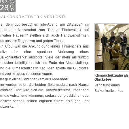
BALKONKRAFTWERK VERLOST!
Bei dem gut besuchten Info-Abend am 28.2.2024 im
Kulturhaus Nossendorf zum Thema "Photovoltaik auf
privaten Häusern" stellten sich auch Handwerksfirmen
us unserer Region vor und gaben Tipps.
Ein Clou war die Ankündigung eines Firmenchefs aus
Loitz, der eine spontane Verlosung eines
Balkonkraftwerks" auslobte. Viele der mehr als fünfzig
Besucher beteiligten sich am Ende der Veranstaltung,
nd die Klimaschutzpatin Kati Ilgen spielte die Glücksfee
nd zog mit geschlossenen Augen.
Klimaschutzpatin als
er glückliche Gewinner kam aus Annenhof!
Glücksfee
Ihm wurden sofort die beiden Solarmodule nach Hause
Verlosung eines
gefahren. Dort wird sich die Handwerksfirma umgehend
Balkonkraftwerkes
m die Aufstellung kümmern, sodass der glückliche neue
Besitzer schnell seinen eigenen Strom erzeugen und
utzen kann!