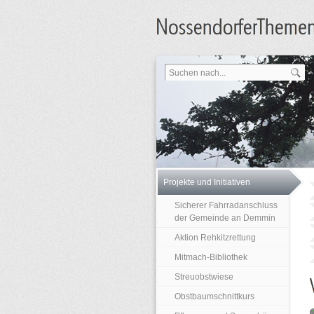
Projekte und Initiativen
Sicherer Fahrradanschluss
der Gemeinde an Demmin
Aktion Rehkitzrettung
Mitmach-Bibliothek
Streuobstwiese
Obstbaumschnittkurs