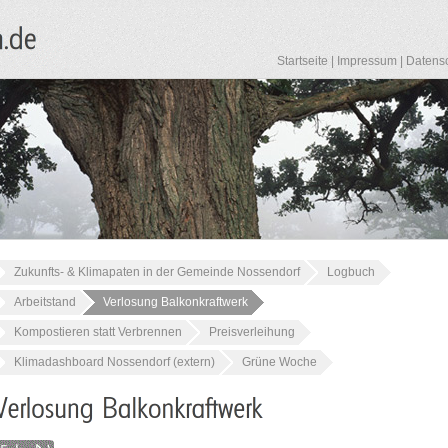
Startseite
|
Impressum
|
Datens
Zukunfts- & Klimapaten in der Gemeinde Nossendorf
Logbuch
Arbeitstand
Verlosung Balkonkraftwerk
Kompostieren statt Verbrennen
Preisverleihung
Klimadashboard Nossendorf (extern)
Grüne Woche