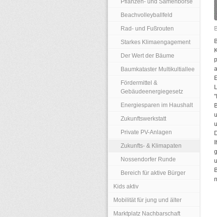
Pflanzen- und Samenbörse
Beachvolleyballfeld
Rad- und Fußrouten
Starkes Klimaengagement
Der Wert der Bäume
a
Baumkataster Multikultiallee
Fördermittel &
Gebäudeenergiegesetz
"
Energiesparen im Haushalt
u
Zukunftswerkstatt
u
Private PV-Anlagen
D
Zukunfts- & Klimapaten
Nossendorfer Runde
u
Bereich für aktive Bürger
n
Kids aktiv
Mobilität für jung und älter
Marktplatz Nachbarschaft