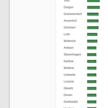
Toitz
Dargun
Grammendorf
Annenhof
Grimmen
Loitz
Wotenick
Anklam
Stavenhagen
Kartlow
Wolkow
Uckewitz
Lussow
Glewitz
Deven
Greifswald