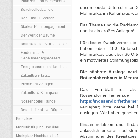
Pflanzen- und Samenbörse
unsere erste Unterschriften
Beachvolleyballfeld
Flohmarkts im Kulturhaus war 
Rad- und Fußrouten
Das Thema und die Raddemo w
Starkes Klimaengagement
und ist ein großes Anliegen!
Der Wert der Bäume
Für diesen Zweck waren die Be
Baumkataster Multikultiallee
haben über 180 Untersch
Fördermittel &
Flohmarktes aus über 30 Ort
Gebäudeenergiegesetz
ein motiviertes Stimmungsbi
Energiesparen im Haushalt
Die nächste Auslage wird
Zukunftswerkstatt
Rotkehlchenhaus in Medrow
Private PV-Anlagen
Das Formblatt ist al
Zukunfts- & Klimapaten
NossendorferThemen.de
https://nossendorferthemen
Nossendorfer Runde
verfügbar; bitte gerne bei 
Bereich für aktive Bürger
auslegen. Wir haben gesehen, 
Kids aktiv
Einsammelaktion und Endau
Mobilität für jung und älter
anlässlich unserer nächste
Marktplatz Nachbarschaft
Abstimmung des Kreistages