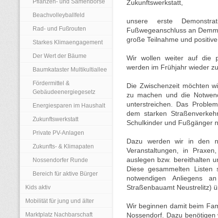
Pflanzen- und Samenbörse
Zukunftswerkstatt,
Beachvolleyballfeld
unsere erste Demonstra
Rad- und Fußrouten
Fußwegeanschluss an Demmin
große Teilnahme und positive
Starkes Klimaengagement
Der Wert der Bäume
Wir wollen weiter auf di
werden im Frühjahr wieder zu
Baumkataster Multikultiallee
Fördermittel &
Die Zwischenzeit möchten wi
Gebäudeenergiegesetz
zu machen und die Notwendi
unterstreichen. Das Proble
Energiesparen im Haushalt
dem starken Straßenverkehr
Zukunftswerkstatt
Schulkinder und Fußgänger ni
Private PV-Anlagen
Dazu werden wir in den nä
Zukunfts- & Klimapaten
Veranstaltungen, in Prax
auslegen bzw. bereithalten u
Nossendorfer Runde
Diese gesammelten Listen s
Bereich für aktive Bürger
notwendigen Anliegens an
Kids aktiv
Straßenbauamt Neustrelitz) 
Mobilität für jung und älter
Wir beginnen damit beim Fam
Marktplatz Nachbarschaft
Nossendorf. Dazu benötigen w