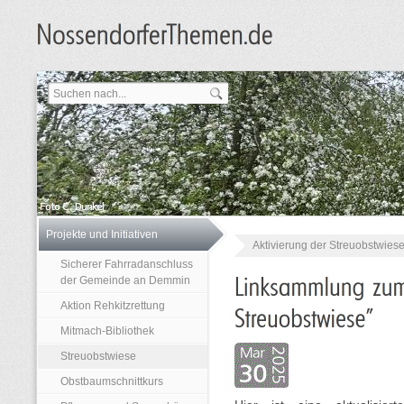
Projekte und Initiativen
Aktivierung der Streuobstwies
Sicherer Fahrradanschluss
der Gemeinde an Demmin
Aktion Rehkitzrettung
Mitmach-Bibliothek
Streuobstwiese
Obstbaumschnittkurs