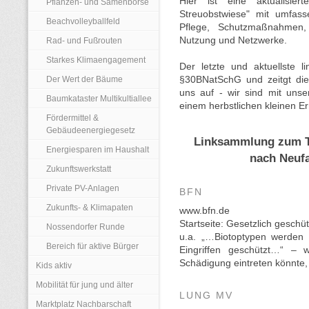
Hier ist eine aktualisie
Pflanzen- und Samenbörse
Streuobstwiese" mit umfass
Beachvolleyballfeld
Pflege, Schutzmaßnahmen
Nutzung und Netzwerke.
Rad- und Fußrouten
Starkes Klimaengagement
Der letzte und aktuellste l
Der Wert der Bäume
§30BNatSchG und zeitgt die 
uns auf - wir sind mit uns
Baumkataster Multikultiallee
einem herbstlichen kleinen Er
Fördermittel &
Gebäudeenergiegesetz
Linksammlung zum T
Energiesparen im Haushalt
nach Neuf
Zukunftswerkstatt
Private PV-Anlagen
BFN
Zukunfts- & Klimapaten
www.bfn.de
Startseite: Gesetzlich gesch
Nossendorfer Runde
u.a. „…Biotoptypen werden 
Bereich für aktive Bürger
Eingriffen geschützt…“ – 
Schädigung eintreten könnte, 
Kids aktiv
Mobilität für jung und älter
LUNG MV
Marktplatz Nachbarschaft