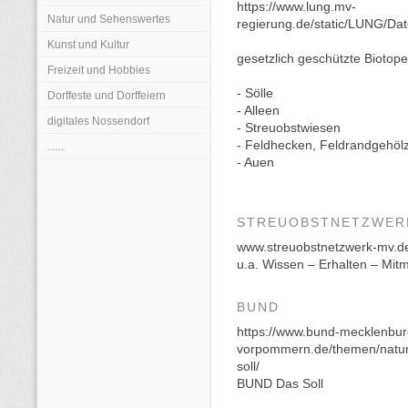
https://www.lung.mv-
Natur und Sehenswertes
regierung.de/static/LUNG/Da
Kunst und Kultur
gesetzlich geschützte Biotop
Freizeit und Hobbies
- Sölle
Dorffeste und Dorffeiern
- Alleen
digitales Nossendorf
- Streuobstwiesen
- Feldhecken, Feldrandgehöl
......
- Auen
STREUOBSTNETZWER
www.streuobstnetzwerk-mv.d
u.a. Wissen – Erhalten – Mi
BUND
https://www.bund-mecklenbur
vorpommern.de/themen/naturs
soll/
BUND Das Soll