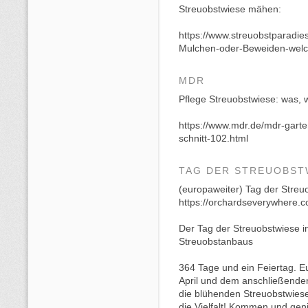
Streuobstwiese mähen:
https://www.streuobstparadie
Mulchen-oder-Beweiden-welch
MDR
Pflege Streuobstwiese: was,
https://www.mdr.de/mdr-garte
schnitt-102.html
TAG DER STREUOBST
(europaweiter) Tag der Streu
https://orchardseverywhere.c
Der Tag der Streuobstwiese i
Streuobstanbaus
364 Tage und ein Feiertag. E
April und dem anschließende
die blühenden Streuobstwiesen
die Vielfalt! Kommen und geni