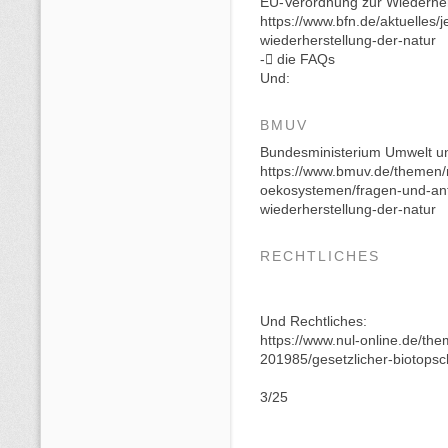
EU-Verordnung zur Wiederher
https://www.bfn.de/aktuelles/
wiederherstellung-der-natur
- die FAQs
Und:
BMUV
Bundesministerium Umwelt und
https://www.bmuv.de/themen/n
oekosystemen/fragen-und-ant
wiederherstellung-der-natur
RECHTLICHES
Und Rechtliches:
https://www.nul-online.de/the
201985/gesetzlicher-biotopsc
3/25