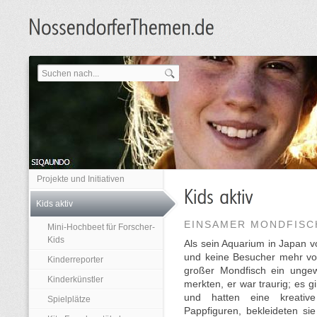
Projekte und Initiativen
Kids aktiv
EINSAMER MONDFISC
Mini-Hochbeet für Forscher-
Kids
Als sein Aquarium in Japan
und keine Besucher mehr vor
Kinderreporter
großer Mondfisch ein ungew
Kinderkünstler
merkten, er war traurig; es gi
und hatten eine kreativ
Spielplätze
Pappfiguren, bekleideten s