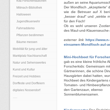
Kita Forscherstübchen
außen an seine Aquariumssc
Der Mondfisch „akzeptierte“ 
Mitmach-Bibliothek
wie die Betreuer auf X ber
Halloween
„besser drauf“ und „winkte m
für den Fisch!
Jugendfeuerwehr
Ob es wohl unseren Zootier
Fahrraddemo
des Maul-und-Klauenseuche-
Pflanzen bestimmen
externer link
https://www.n
Bäume messen
einsamen-Mondfisch-auf-ar
Mobilität für jung und älter
Marktplatz Nachbarschaft
Mini-Hochbeet für Forscher
gab es eine kleine fröhliche A
Natur und Sehenswertes
Forscherkids: Gemeinsam mit
Kunst und Kultur
Gärtnerinnen, die schöne Din
Hausgärten dabei hatten, wur
Freizeit und Hobbies
Hochbeet des Kindergartens n
Dorffeste und Dorffeiern
Tomaten- und Himbeerpflanz
den Gartenzaun, ebenso
digitales Nossendorf
Sonnenblumensamen.
......