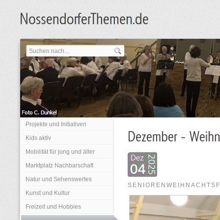
Projekte und Initiativen
Kids aktiv
Mobilität für jung und älter
Marktplatz Nachbarschaft
Natur und Sehenswertes
SENIORENWEIHNACHTSF
Kunst und Kultur
Freizeit und Hobbies