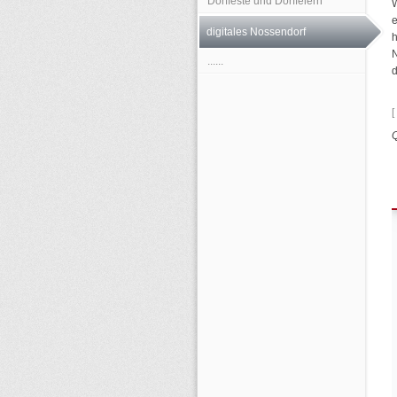
Dorffeste und Dorffeiern
W
digitales Nossendorf
......
d
Q