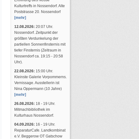
Eröffnung des Nosse
Kulturtreffs in Nossendorf. Alte
Poststrasse 20. Nossendorf
[mehr]
12.08.2026:
20:07 Uhr.
Nossendorf. Zeitpunkt der
größten Verdunkelung der
partiellen Sonnenfinsternis mit
tiefer Finsternis (Zeitraum in
Nossendorf ca. 19:15 - 20:58
Uhr).
22.08.2026:
15:00 Uhr.
Kleinste Galerie Vorpommerns.
Vernissage. Ausstellerin ist
Nina Oppermann (10 Jahre)
[mehr]
26.08.2026:
18 - 19 Uhr.
Mitmachbibliothek im
Kulturhaus Nossendorf.
04.09.2026:
16 - 19 Uhr.
ReparaturCafe. Landkombinat
e.V. Beggerow OT Gatschow