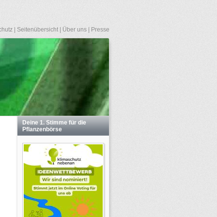
chutz
|
Seitenübersicht
|
Über uns
|
Presse
Deine 1. Stimme für die
Pflanzenbörse