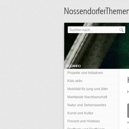
Projekte und Initiativen
Kids aktiv
Mobilität für jung und älter
H
Marktplatz Nachbarschaft
Natur und Sehenswertes
Kunst und Kultur
Freizeit und Hobbies