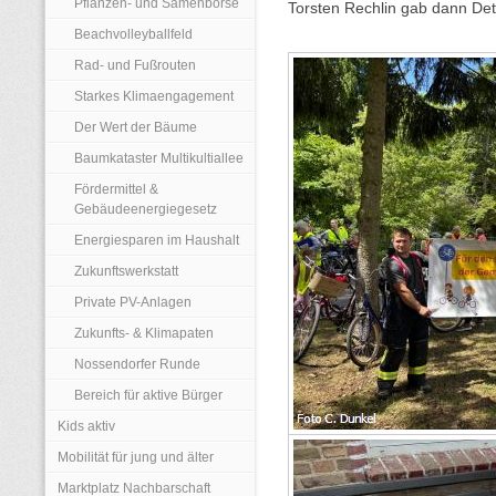
Pflanzen- und Samenbörse
Torsten Rechlin gab dann De
Beachvolleyballfeld
Rad- und Fußrouten
Starkes Klimaengagement
Der Wert der Bäume
Baumkataster Multikultiallee
Fördermittel &
Gebäudeenergiegesetz
Energiesparen im Haushalt
Zukunftswerkstatt
Private PV-Anlagen
Zukunfts- & Klimapaten
Nossendorfer Runde
Bereich für aktive Bürger
Kids aktiv
Mobilität für jung und älter
Marktplatz Nachbarschaft