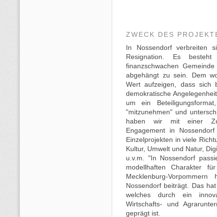
ZWECK DES PROJEKT
In Nossendorf verbreiten si
Resignation. Es besteh
finanzschwachen Gemeinde
abgehängt zu sein. Dem wol
Wert aufzeigen, dass sich 
demokratische Angelegenheit
um ein Beteiligungsforma
"mitzunehmen" und untersch
haben wir mit einer Zuku
Engagement in Nossendorf 
Einzelprojekten in viele Rich
Kultur, Umwelt und Natur, Digi
u.v.m. "In Nossendorf passie
modellhaften Charakter f
Mecklenburg-Vorpommern
Nossendorf beiträgt. Das ha
welches durch ein inno
Wirtschafts- und Agrarunt
geprägt ist.