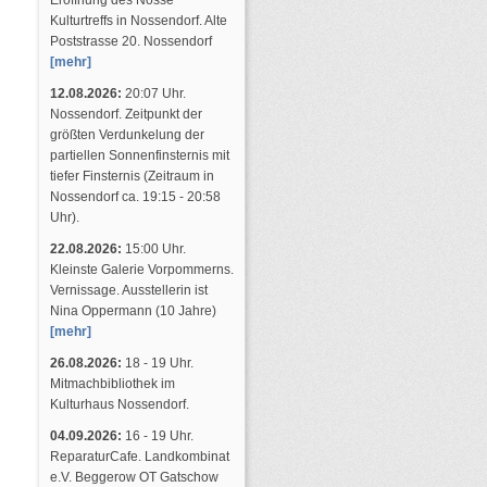
Eröffnung des Nosse
Kulturtreffs in Nossendorf. Alte
Poststrasse 20. Nossendorf
[mehr]
12.08.2026:
20:07 Uhr.
Nossendorf. Zeitpunkt der
größten Verdunkelung der
partiellen Sonnenfinsternis mit
tiefer Finsternis (Zeitraum in
Nossendorf ca. 19:15 - 20:58
Uhr).
22.08.2026:
15:00 Uhr.
Kleinste Galerie Vorpommerns.
Vernissage. Ausstellerin ist
Nina Oppermann (10 Jahre)
[mehr]
26.08.2026:
18 - 19 Uhr.
Mitmachbibliothek im
Kulturhaus Nossendorf.
04.09.2026:
16 - 19 Uhr.
ReparaturCafe. Landkombinat
e.V. Beggerow OT Gatschow