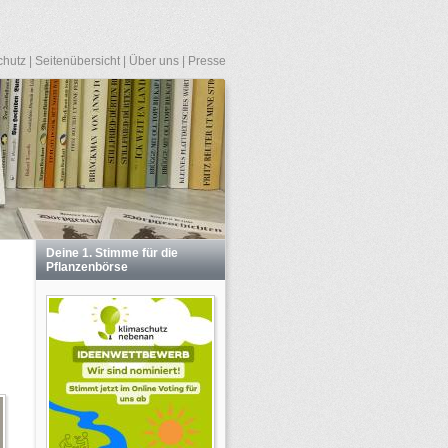
chutz
|
Seitenübersicht
|
Über uns
|
Presse
Deine 1. Stimme für die
Pflanzenbörse