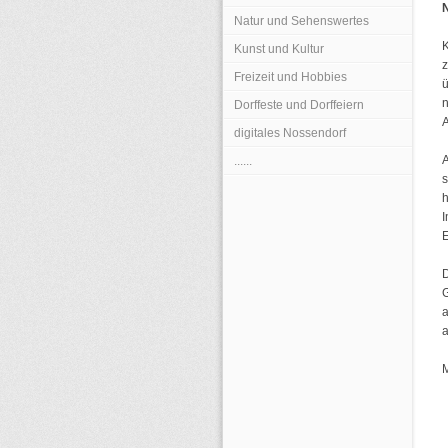
N
Natur und Sehenswertes
K
Kunst und Kultur
Freizeit und Hobbies
Dorffeste und Dorffeiern
A
digitales Nossendorf
......
I
E
D
a
a
M