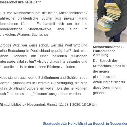
ossendorf in’s neue Jahr
urz vor Weihnachten hat die kleine Mitmachbibliothek
zahlreiche plattdeutsche Bücher aus privater Hand
übernehmen können. Es handelt sich um beliebte
niederdeutsche Standardwerke, aber auch um
nekdoten, Witziges, Satirisches.
Apropos Witz: wer weiss schon, wer das Wort Witz und
Mitmachbibliothek -
seine Bedeutung in Deutschland geprägt hat? Und: was
Plattdeutsche
Abteilung
haben Dönekes mit einer beliebten türkischen
Der Besuch der
mbissspezialität zu tun? Also durchaus Interessantes und
Mitmachbibliothek mit
rstaunliches ist in den kleinen Büchern zu finden.
der neuen
plattdeutschen
iese stehen auch gerne Schülerinnen und Schülern des
Abteilung hat sich für
Goethe-Gymnasiums in Demmin zur Verfügung, die sich
diese Demminerin
uf ihr „Plattinum“ vorbereiten wollen. Die Bücher können
gelohnt.
uch für Interessierte „für immer“ ausgeliehen werden.
itmachbibliothek Nossendorf, Ringstr. 11, 28.1.2026, 18-19 Uhr
Staatssekretär Heiko Miraß zu Besuch in Nossendor