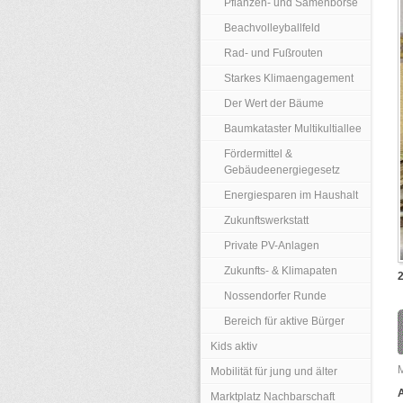
Pflanzen- und Samenbörse
Beachvolleyballfeld
Rad- und Fußrouten
Starkes Klimaengagement
Der Wert der Bäume
Baumkataster Multikultiallee
Fördermittel &
Gebäudeenergiegesetz
Energiesparen im Haushalt
Zukunftswerkstatt
Private PV-Anlagen
Zukunfts- & Klimapaten
2
Nossendorfer Runde
Bereich für aktive Bürger
Kids aktiv
Mobilität für jung und älter
Marktplatz Nachbarschaft