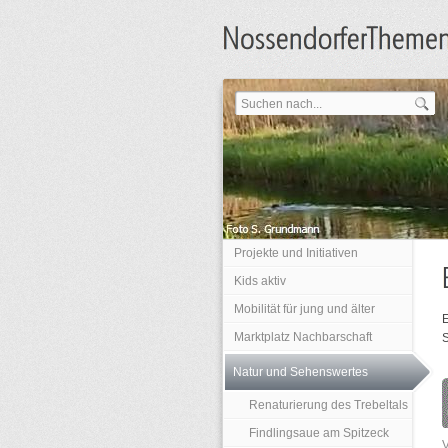
Projekte und Initiativen
Kids aktiv
Mobilität für jung und älter
Marktplatz Nachbarschaft
S
Natur und Sehenswertes
Renaturierung des Trebeltals
Findlingsaue am Spitzeck