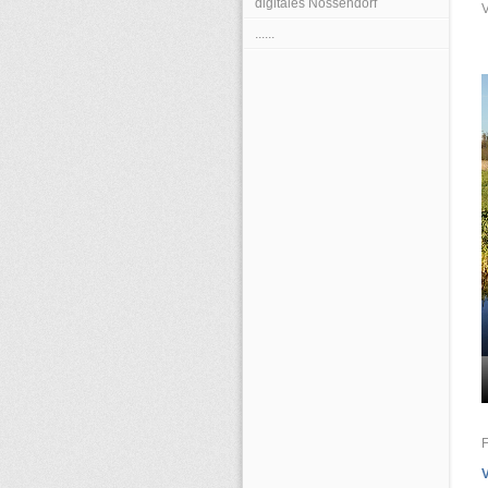
digitales Nossendorf
......
V