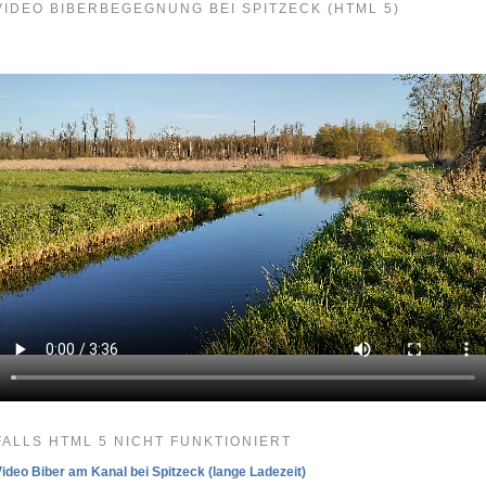
VIDEO BIBERBEGEGNUNG BEI SPITZECK (HTML 5)
FALLS HTML 5 NICHT FUNKTIONIERT
ideo Biber am Kanal bei Spitzeck (lange Ladezeit)