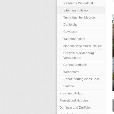
Naturerbe Woldeforst
Biber am Spitzeck
Turmhügel bei Medrow
Dorfteiche
Gewässer
Wildbirnenallee
einheimische Multikultiallee
Grenztal Mecklenburg /
Vorpommern
Gartenparadiese
Wendeforst
Renaturierung eines Solls
Störche
Kunst und Kultur
Freizeit und Hobbies
Dorffeste und Dorffeiern