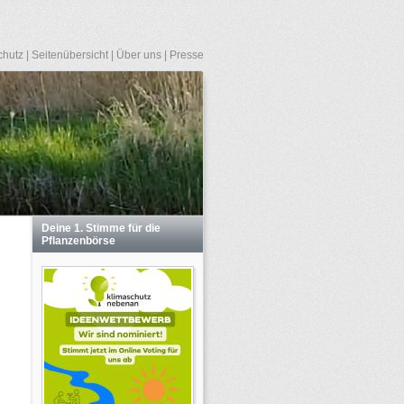
chutz
|
Seitenübersicht
|
Über uns
|
Presse
Deine 1. Stimme für die
Pflanzenbörse