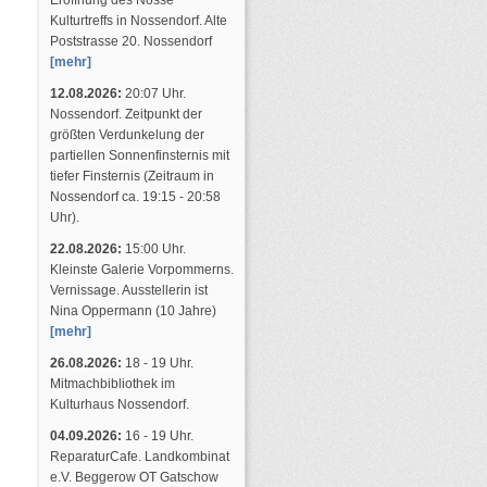
Eröffnung des Nosse
Kulturtreffs in Nossendorf. Alte
Poststrasse 20. Nossendorf
[mehr]
12.08.2026:
20:07 Uhr.
Nossendorf. Zeitpunkt der
größten Verdunkelung der
partiellen Sonnenfinsternis mit
tiefer Finsternis (Zeitraum in
Nossendorf ca. 19:15 - 20:58
Uhr).
22.08.2026:
15:00 Uhr.
Kleinste Galerie Vorpommerns.
Vernissage. Ausstellerin ist
Nina Oppermann (10 Jahre)
[mehr]
26.08.2026:
18 - 19 Uhr.
Mitmachbibliothek im
Kulturhaus Nossendorf.
04.09.2026:
16 - 19 Uhr.
ReparaturCafe. Landkombinat
e.V. Beggerow OT Gatschow