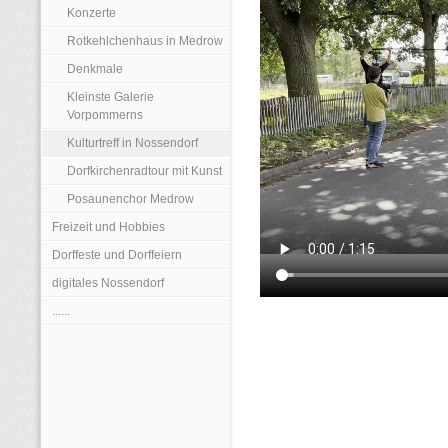
Konzerte
Rotkehlchenhaus in Medrow
Denkmale
Kleinste Galerie
Vorpommerns
Kulturtreff in Nossendorf
Dorfkirchenradtour mit Kunst
Posaunenchor Medrow
Freizeit und Hobbies
Dorffeste und Dorffeiern
digitales Nossendorf
......