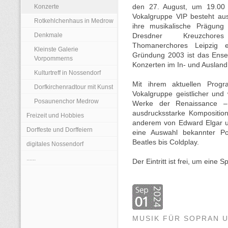
Konzerte
den 27. August, um 19.00 
Vokalgruppe VIP besteht au
Rotkehlchenhaus in Medrow
ihre musikalische Prägung 
Denkmale
Dresdner Kreuzcho
Thomanerchores Leipzig er
Kleinste Galerie
Gründung 2003 ist das Ense
Vorpommerns
Konzerten im In- und Ausland
Kulturtreff in Nossendorf
Mit ihrem aktuellen Prog
Dorfkirchenradtour mit Kunst
Vokalgruppe geistlicher und 
Posaunenchor Medrow
Werke der Renaissance – 
ausdrucksstarke Kompositio
Freizeit und Hobbies
anderem von Edward Elgar un
Dorffeste und Dorffeiern
eine Auswahl bekannter Po
Beatles bis Coldplay.
digitales Nossendorf
......
Der Eintritt ist frei, um eine
MUSIK FÜR SOPRAN 