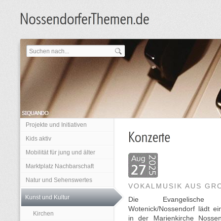
Projekte und Initiativen
Kids aktiv
Mobilität für jung und älter
Marktplatz Nachbarschaft
Natur und Sehenswertes
VOKALMUSIK AUS GRO
Kunst und Kultur
Die Evangelische Ki
Wotenick/Nossendorf lädt e
Kirchen
in der Marienkirche Nosse